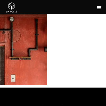
例_斎藤2-
68