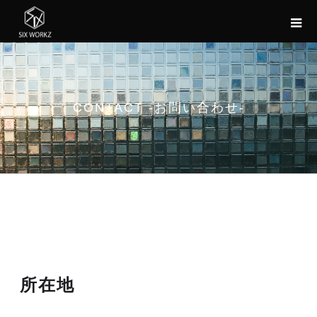
お
問
い
合
わ
CONTACT -お問い合わせ-
せ-
所在地