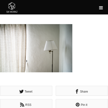
Tweet
Share
RSS
Pin it