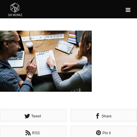
Tweet
Share
RSS
Pin it