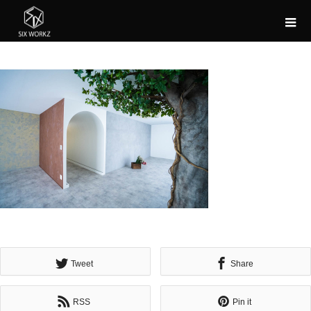
Tweet
Share
RSS
Pin it