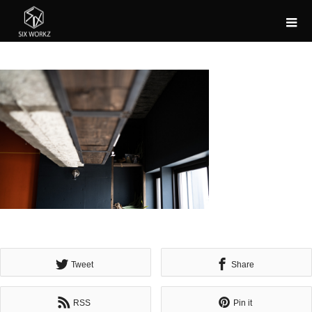
Tweet
Share
RSS
Pin it