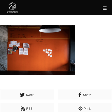
Tweet
Share
RSS
Pin it