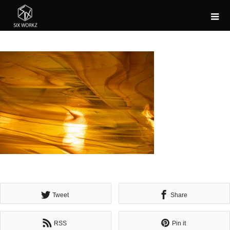
Tweet
Share
RSS
Pin it